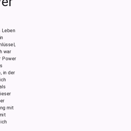
er
n Leben
in
hlüssel,
h war
er Power
es
 in der
ich
als
ieser
ner
ung mit
mit
ich